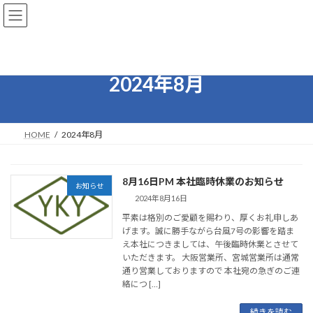
コ
ナ
ン
ビ
テ
ゲ
ン
ー
ツ
シ
へ
ョ
2024年8月
ス
ン
キ
に
ッ
移
プ
動
HOME
2024年8月
8月16日PM 本社臨時休業のお知らせ
お知らせ
2024年8月16日
平素は格別のご愛顧を賜わり、厚くお礼申しあ
げます。誠に勝手ながら台風7号の影響を踏ま
え本社につきましては、午後臨時休業とさせて
いただきます。 大阪営業所、宮城営業所は通常
通り営業しておりますので 本社宛の急ぎのご連
絡につ […]
続きを読む