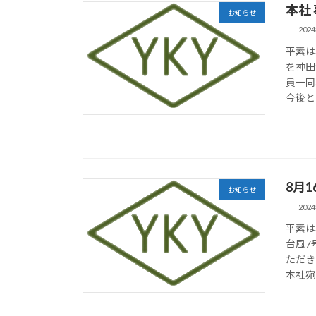
本社
お知らせ
202
平素は
を神田
員一同
今後と
8月
お知らせ
202
平素は
台風7
ただき
本社宛