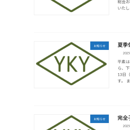
総会お
いたし
夏季
お知らせ
202
平素は
ら、下
13日
す。 ま
完全
お知らせ
202