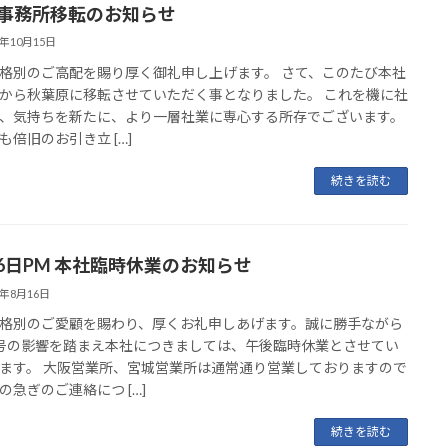
 事務所移転のお知らせ
4年10月15日
格別のご高配を賜り厚く御礼申し上げます。 さて、このたび本社
から秋葉原に移転させていただく事となりました。 これを機に社
、気持ちを新たに、より一層社業に専心する所存でございます。
も倍旧のお引き立 […]
続きを読む
16日PM 本社臨時休業のお知らせ
4年8月16日
格別のご愛顧を賜わり、厚くお礼申しあげます。誠に勝手ながら
号の影響を踏まえ本社につきましては、午後臨時休業とさせてい
ます。 大阪営業所、宮城営業所は通常通り営業しておりますので
の急ぎのご連絡につ […]
続きを読む