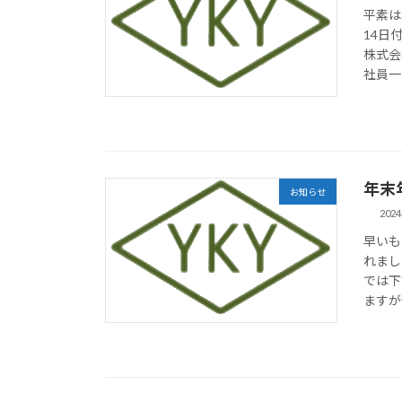
平素は
14日
株式会
社員一
年末
お知らせ
202
早いも
れまし
では下
ますが