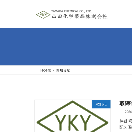
コ
ナ
ン
ビ
テ
ゲ
ン
ー
ツ
シ
へ
ョ
ス
ン
キ
に
ッ
移
プ
動
HOME
お知らせ
取締
お知らせ
202
拝啓 
配を賜