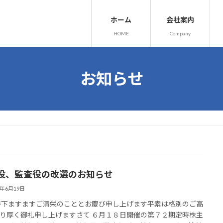
ホーム
会社案内
HOME
Company
お知らせ
役、監査役の改選のお知らせ
6年6月19日
時下ますますご清栄のこととお慶び申し上げます平素は格別のご高
り厚く御礼申し上げますさて ６月１８日開催の第７２期定時株主