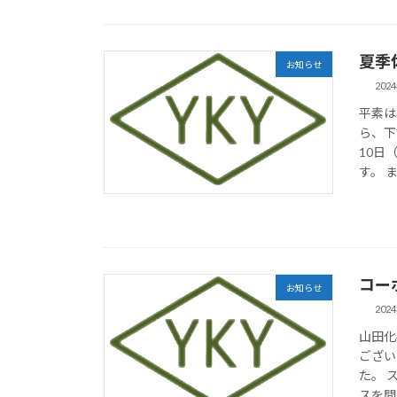
夏季
お知らせ
202
平素は
ら、下
10日
す。 ま
コー
お知らせ
202
山田化
ござい
た。 
スを問